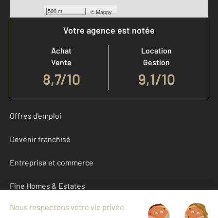
500 m
©
Mappy
Votre agence est notée
Achat
Location
Vente
Gestion
8,7
/
10
9,1/10
Offres d'emploi
Devenir franchisé
Entreprise et commerce
Fine Homes & Estates
À propos