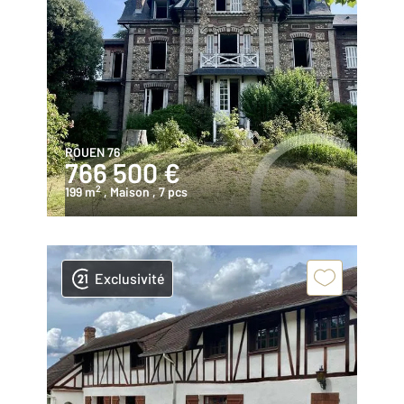
ROUEN 76
766 500 €
2
199 m
, Maison
, 7 pcs
Exclusivité