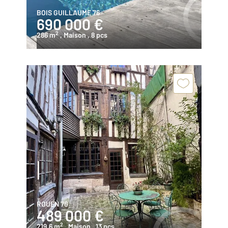
BOIS GUILLAUME 76
690 000 €
2
286 m
, Maison
, 8 pcs
ROUEN 76
489 000 €
2
219,6 m
, Maison
, 13 pcs