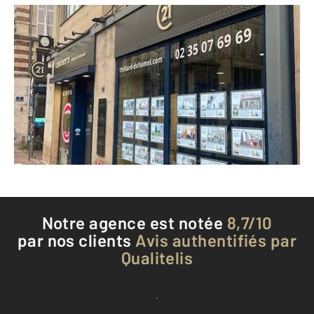
CENTURY 21 Thillard et Duhamel
57 rue Jeanne d'Arc
ROUEN - 76000
Envoyer un message
Téléphoner à l'agence
Notre agence est notée
8,7/10
par nos clients
Avis authentifiés par
Qualitelis
Voir tous les avis clients