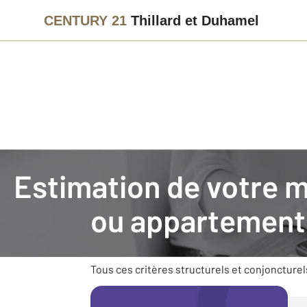
CENTURY 21
Thillard et Duhamel
Agence immobilière
Vendre avec CENTURY 21 Thillard et 
Estimation de votre 
Faire estimer son bien im
ou appartement
Vendre un bien nécessite des connaissances e
son environnement (commerces, transports), s
Tous ces critères structurels et conjoncturel