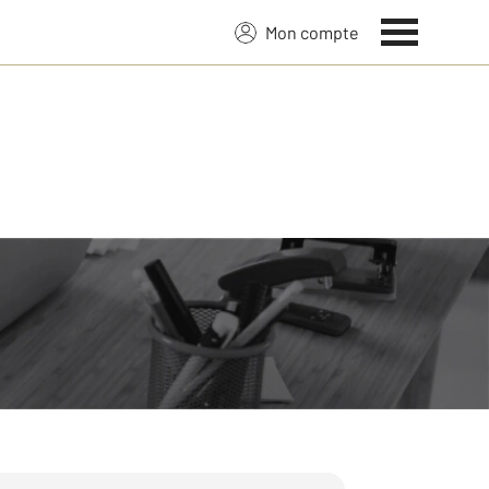
Mon compte
 sur 39 ans de savoir-faire :
fiscalité, l’emplacement, sa localisation,
de.