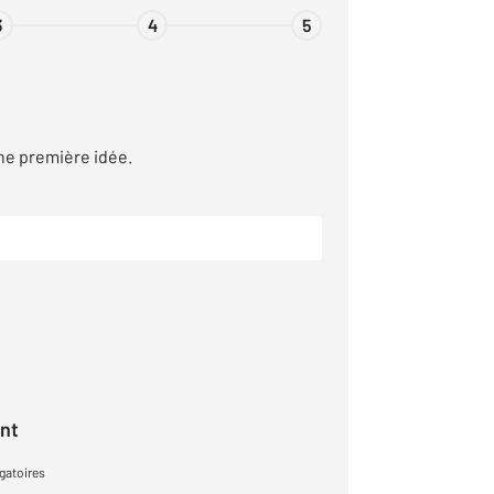
3
4
5
ne première idée.
ant
gatoires