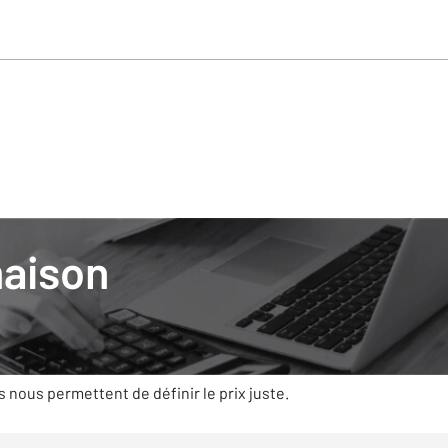
Duhamel
maison
mobilier avec CENTURY 21, c’est s’appuyer
t des compétences qui prennent en compte la règlementation, la 
es caractéristiques (état, superficie, exposition…) et la deman
s nous permettent de définir le prix juste.