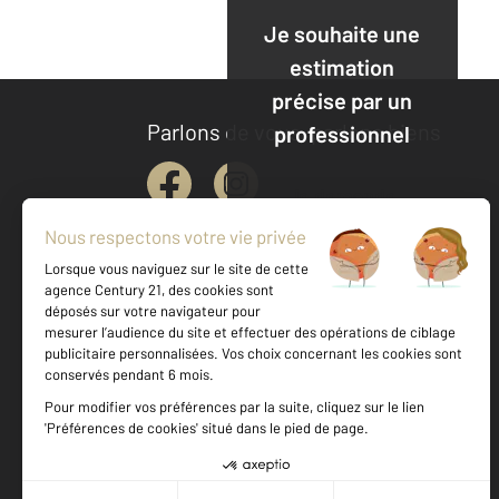
Je souhaite une
estimation
précise par un
Parlons de vous, parlons biens
professionnel
Je demande
une
estimation
Votre agence est notée
Achat
Location
Vente
Gestion
8,7
/
10
9,1/10