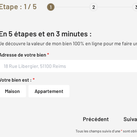
Etape :
1
/ 5
1
2
En 5 étapes et en 3 minutes :
Je découvre la valeur de mon bien 100% en ligne pour me faire u
Adresse de votre bien
*
Votre bien est :
*
Maison
Appartement
Précédent
Suiv
Tous les champs suivis d’une
*
sont obli