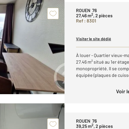
ROUEN 76
2
27,46 m
, 2 pièces
Ref : 8301
Visiter le site dédié
À louer - Quartier vieux-
27.46 m² situé au 1er éta
monopropriété. Il se com
équipée (plaques de cuisson
Voir 
ROUEN 76
2
39,25 m
, 2 pièces