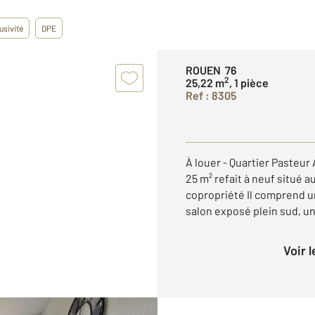
usivité
DPE
ROUEN 76
2
25,22 m
, 1 pièce
Ref : 8305
À louer - Quartier Pasteu
25 m² refait à neuf situé 
copropriété Il comprend 
salon exposé plein sud, u
Voir 