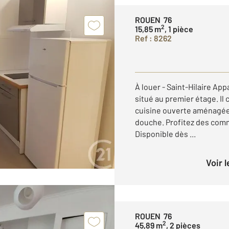
ROUEN 76
2
15,85 m
, 1 pièce
Ref : 8262
À louer - Saint-Hilaire Ap
situé au premier étage. Il
cuisine ouverte aménagée 
douche. Profitez des comm
Disponible dès ...
Voir 
ROUEN 76
2
45,89 m
, 2 pièces