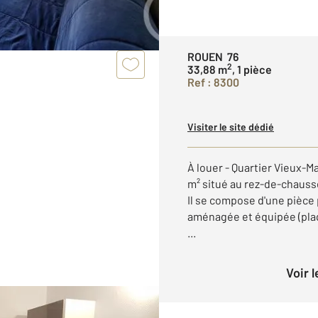
ROUEN 76
2
33,88 m
, 1 pièce
Ref : 8300
Visiter le site dédié
À louer - Quartier Vieux-
m² situé au rez-de-chaus
Il se compose d'une pièce 
aménagée et équipée (plaq
...
Voir 