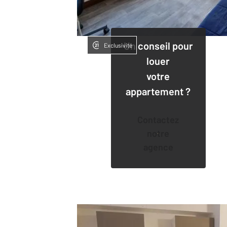
Un conseil pour
Exclusivité
louer
votre
appartement ?
Contactez
notre
agence