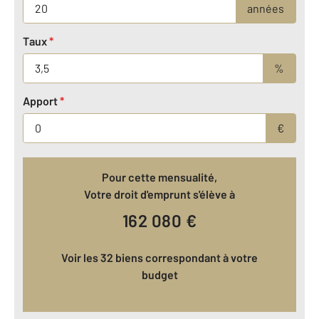
années
Taux
*
%
Apport
*
€
Pour cette mensualité,
Votre droit d'emprunt s'élève à
162 080
€
Voir les 32 biens correspondant à votre
budget