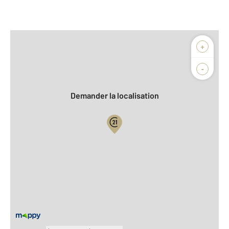
Afficher sur la carte :
+
Agence
-
Demander la localisation
Vue globale
2
Surface totale : 81,5 m
2
Surface habitable : 81,5 m
Type d'appartement : F3
ème
Étage : 2
Nombre de pièces : 3
[Voir le détail]