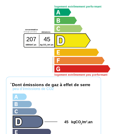
logement extrêmement performant
consommation
(énergie primaire)
émissions
207
45
2
2
kWh/m
.an
kg CO
/m
.an
2
logement extrêmement peu performant
Dont émissions de gaz à effet de serre
*
peu d'émissions de CO2
45
kgCO
/m
.an
2
2