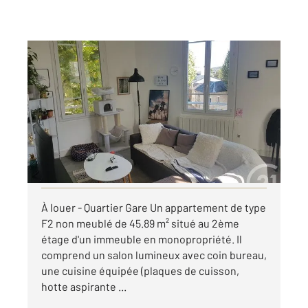
ROUEN 76
2
45,89 m
, 2 pièces
Ref : 8260
Appartement F2 à louer
590 €
par mois charges comprises
Visiter le site dédié
À louer - Quartier Gare Un appartement de type
F2 non meublé de 45.89 m² situé au 2ème
étage d'un immeuble en monopropriété. Il
comprend un salon lumineux avec coin bureau,
une cuisine équipée (plaques de cuisson,
hotte aspirante ...