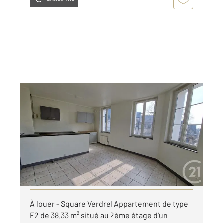
ROUEN 76
2
38,33 m
, 2 pièces
Ref : 8257
Appartement F2 à louer
619 €
par mois charges comprises
Visiter le site dédié
À louer - Square Verdrel Appartement de type
F2 de 38.33 m² situé au 2ème étage d'un