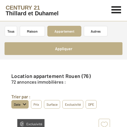
CENTURY 21
Thillard et Duhamel
Tous
Maison
Appartement
Autres
Appliquer
Location appartement Rouen (76)
72 annonces immobilières :
Trier par :
Date
Prix
Surface
Exclusivité
DPE
Exclusivité