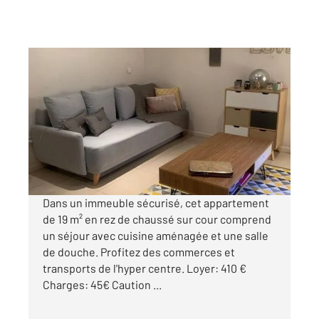
ROUEN 76
2
18,84 m
, 1 pièce
Ref : 8259
Appartement F1 à louer
455 €
par mois charges comprises
Dans un immeuble sécurisé, cet appartement
de 19 m² en rez de chaussé sur cour comprend
un séjour avec cuisine aménagée et une salle
de douche. Profitez des commerces et
transports de l'hyper centre. Loyer: 410 €
Charges: 45€ Caution ...