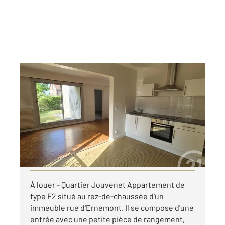
ROUEN 76
2
51,60 m
, 2 pièces
Ref : 8285
Appartement F2 à louer
740 €
par mois charges comprises
Visiter le site dédié
À louer - Quartier Jouvenet Appartement de
type F2 situé au rez-de-chaussée d'un
immeuble rue d'Ernemont. Il se compose d'une
entrée avec une petite pièce de rangement,