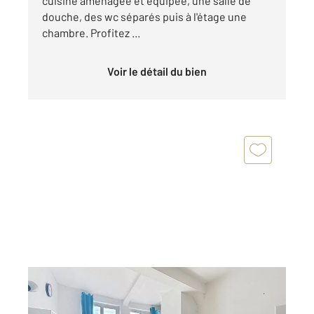
cuisine aménagée et équipée, une salle de
douche, des wc séparés puis à l'étage une
chambre. Profitez ...
Voir le détail du bien
ROUEN 76
2
22,62 m
, 2 pièces
Ref : 5912