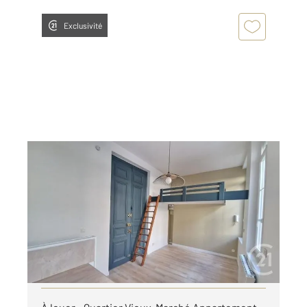
Exclusivité
ROUEN 76
2
20,22 m
, 1 pièce
Ref : 8296
Appartement F1 à louer
460 €
par mois charges comprises
Visiter le site dédié