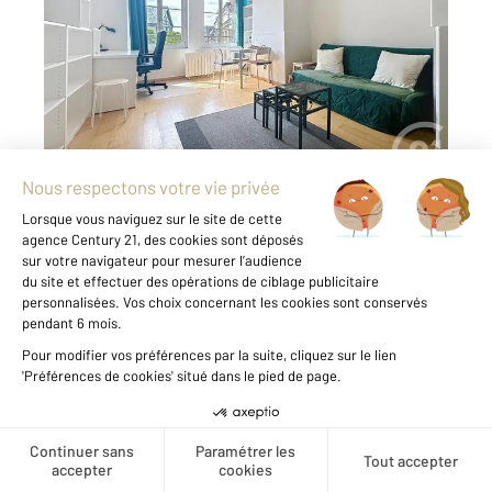
Appartement à louer
550 €
par mois charges comprises
À deux pas de la Place Pucelle, cet
appartement de 22.63 m² meublé situé au
dernier étage en duplex comprend une pièce
principale avec vue dégagée, une cuisine
aménagée équipée, une salle de douche puis
un espace chambre en ...
Voir le détail du bien
Créer une alerte
Exclusivité