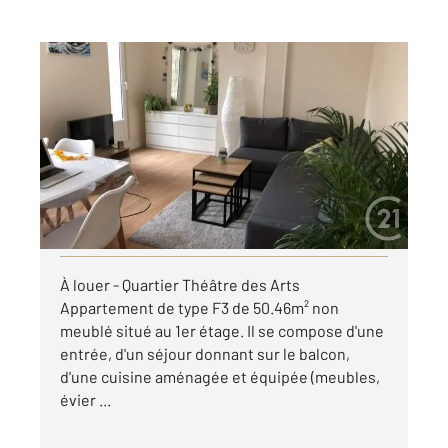
ROUEN 76
2
50,46 m
, 3 pièces
Ref : 8220
Appartement F3 à louer
857 €
par mois charges comprises
Visiter le site dédié
À louer - Quartier Théâtre des Arts
Appartement de type F3 de 50.46m² non
meublé situé au 1er étage. Il se compose d'une
entrée, d'un séjour donnant sur le balcon,
d'une cuisine aménagée et équipée (meubles,
évier ...