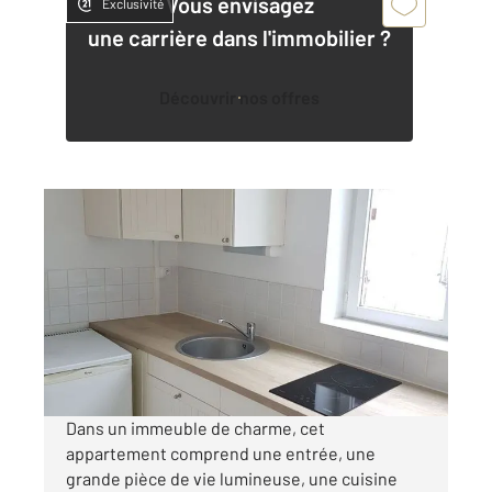
Vous envisagez
Exclusivité
une carrière dans l'immobilier ?
Découvrir nos offres
ROUEN 76
2
30,50 m
, 1 pièce
Ref : 8082
Appartement F1 à louer
479 €
par mois charges comprises
Dans un immeuble de charme, cet
appartement comprend une entrée, une
grande pièce de vie lumineuse, une cuisine