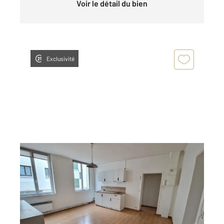
Voir le détail du bien
Exclusivité
ROUEN 76
2
38,52 m
, 2 pièces
Ref : 8266
Appartement F2 à louer
517 €
par mois charges comprises