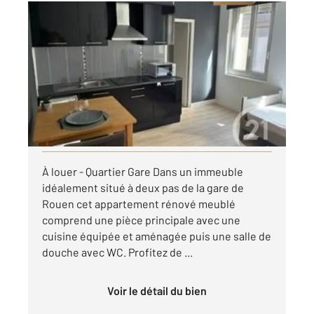
ROUEN 76
2
17,80 m
, 1 pièce
Ref : 8057
Appartement F1 à louer
430 €
par mois charges comprises
Visiter le site dédié
À louer - Quartier Gare Dans un immeuble
idéalement situé à deux pas de la gare de
Rouen cet appartement rénové meublé
comprend une pièce principale avec une
cuisine équipée et aménagée puis une salle de
douche avec WC. Profitez de ...
Voir le détail du bien