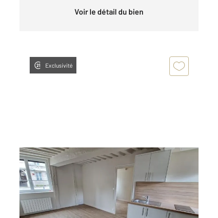
Voir le détail du bien
Exclusivité
ROUEN 76
2
26,46 m
, 2 pièces
Ref : 8263
Appartement F2 à louer
508 €