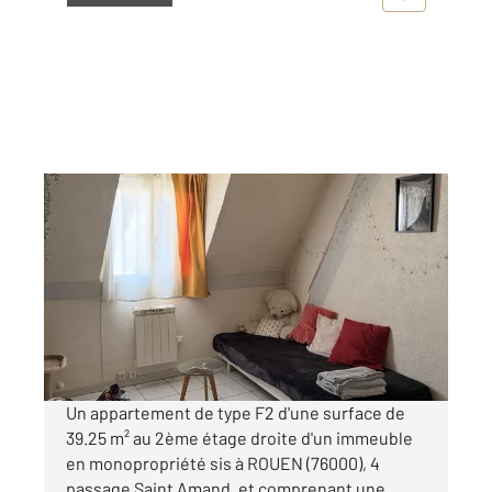
ROUEN 76
2
39,25 m
, 2 pièces
Ref : 8303
Appartement F2 à louer
540 €
par mois charges comprises
Un appartement de type F2 d'une surface de
39.25 m² au 2ème étage droite d'un immeuble
en monopropriété sis à ROUEN (76000), 4
passage Saint Amand, et comprenant une