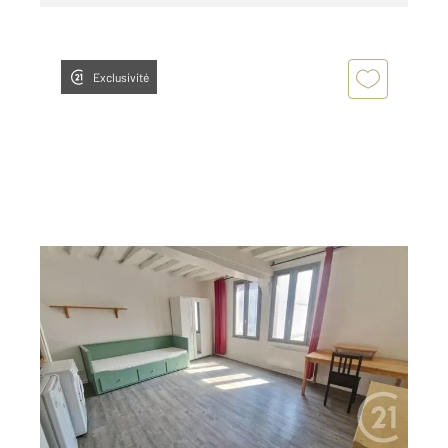
Exclusivité
ROUEN 76
2
17,04 m
, 1 pièce
Ref : 8217
Appartement F1 à louer
507 €
par mois charges comprises
Visiter le site dédié