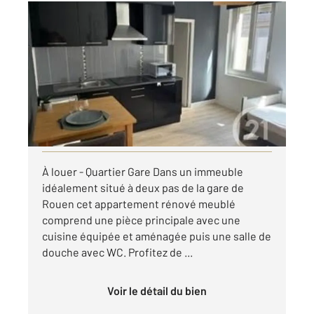
ROUEN 76
2
17,80 m
, 1 pièce
Ref : 8057
Appartement F1 à louer
430 €
par mois charges comprises
Visiter le site dédié
À louer - Quartier Gare Dans un immeuble
idéalement situé à deux pas de la gare de
Rouen cet appartement rénové meublé
comprend une pièce principale avec une
cuisine équipée et aménagée puis une salle de
douche avec WC. Profitez de ...
Voir le détail du bien