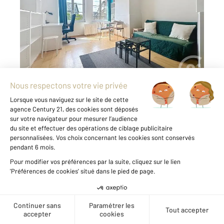
Appartement à louer
550 €
par mois charges comprises
À deux pas de la Place Pucelle, cet
appartement de 22.63 m² meublé situé au
dernier étage en duplex comprend une pièce
principale avec vue dégagée, une cuisine
aménagée équipée, une salle de douche puis
un espace chambre en ...
Voir le détail du bien
Créer une alerte
Exclusivité