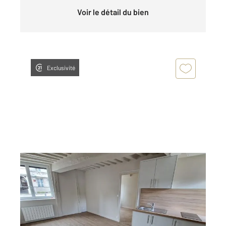
Voir le détail du bien
Exclusivité
ROUEN 76
2
26,46 m
, 2 pièces
Ref : 8263
Appartement F2 à louer
508 €