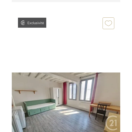
Exclusivité
ROUEN 76
2
17,04 m
, 1 pièce
Ref : 8217
Appartement F1 à louer
507 €
par mois charges comprises
Visiter le site dédié