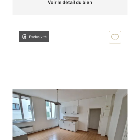
Voir le détail du bien
Exclusivité
ROUEN 76
2
38,52 m
, 2 pièces
Ref : 8266
Appartement F2 à louer
517 €
par mois charges comprises