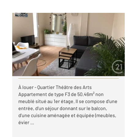
ROUEN 76
2
50,46 m
, 3 pièces
Ref : 8220
Appartement F3 à louer
857 €
par mois charges comprises
Visiter le site dédié
À louer - Quartier Théâtre des Arts
Appartement de type F3 de 50.46m² non
meublé situé au 1er étage. Il se compose d'une
entrée, d'un séjour donnant sur le balcon,
d'une cuisine aménagée et équipée (meubles,
évier ...