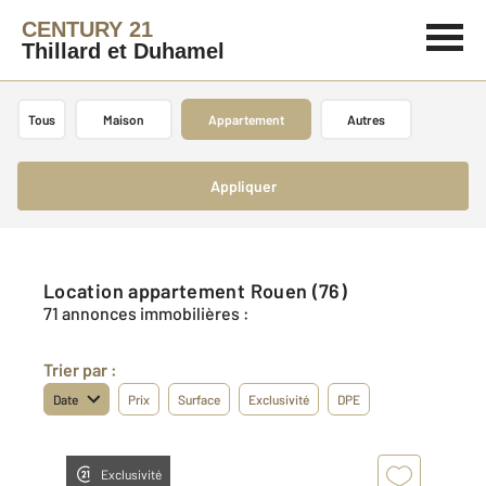
CENTURY 21
Thillard et Duhamel
Tous
Maison
Appartement
Autres
Appliquer
Location appartement Rouen (76)
71 annonces immobilières :
Trier par :
Date
Prix
Surface
Exclusivité
DPE
Exclusivité