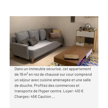
ROUEN 76
2
18,84 m
, 1 pièce
Ref : 8259
Appartement F1 à louer
455 €
par mois charges comprises
Dans un immeuble sécurisé, cet appartement
de 19 m² en rez de chaussé sur cour comprend
un séjour avec cuisine aménagée et une salle
de douche. Profitez des commerces et
transports de l'hyper centre. Loyer: 410 €
Charges: 45€ Caution ...