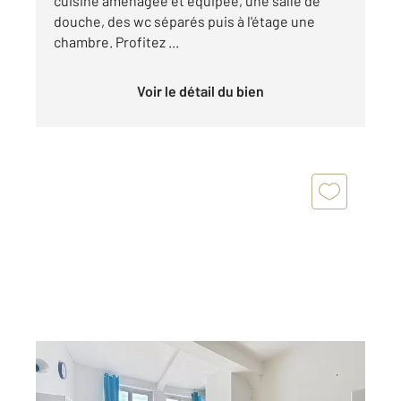
cuisine aménagée et équipée, une salle de
douche, des wc séparés puis à l'étage une
chambre. Profitez ...
Voir le détail du bien
ROUEN 76
2
22,62 m
, 2 pièces
Ref : 5912