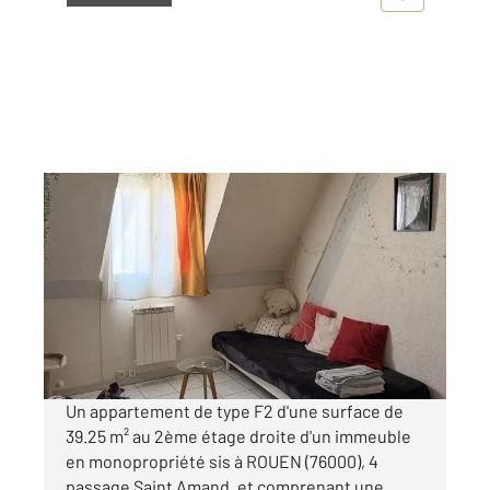
ROUEN 76
2
39,25 m
, 2 pièces
Ref : 8303
Appartement F2 à louer
540 €
par mois charges comprises
Un appartement de type F2 d'une surface de
39.25 m² au 2ème étage droite d'un immeuble
en monopropriété sis à ROUEN (76000), 4
passage Saint Amand, et comprenant une