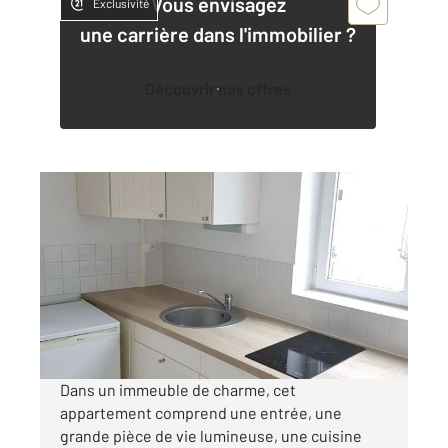
Vous envisagez
Exclusivité
une carrière dans l'immobilier ?
Découvrir nos offres
ROUEN 76
2
30,50 m
, 1 pièce
Ref : 8082
Appartement F1 à louer
479 €
par mois charges comprises
Dans un immeuble de charme, cet
appartement comprend une entrée, une
grande pièce de vie lumineuse, une cuisine