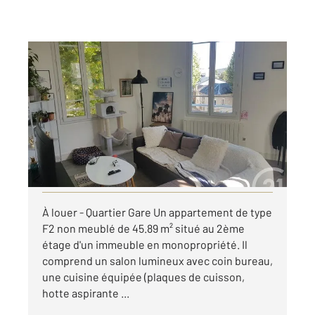
ROUEN 76
2
45,89 m
, 2 pièces
Ref : 8260
Appartement F2 à louer
590 €
par mois charges comprises
Visiter le site dédié
À louer - Quartier Gare Un appartement de type
F2 non meublé de 45.89 m² situé au 2ème
étage d'un immeuble en monopropriété. Il
comprend un salon lumineux avec coin bureau,
une cuisine équipée (plaques de cuisson,
hotte aspirante ...