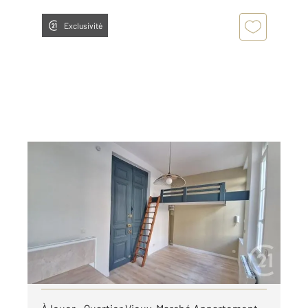
Exclusivité
ROUEN 76
2
20,22 m
, 1 pièce
Ref : 8296
Appartement F1 à louer
460 €
par mois charges comprises
Visiter le site dédié