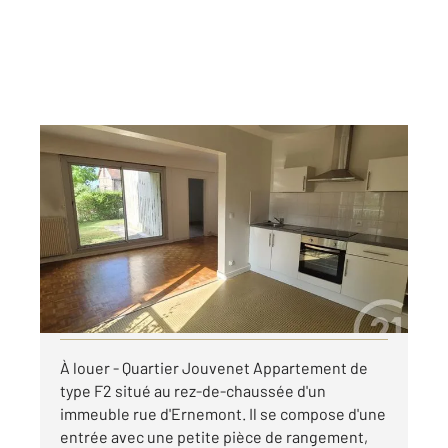
ROUEN 76
2
51,60 m
, 2 pièces
Ref : 8285
Appartement F2 à louer
740 €
par mois charges comprises
Visiter le site dédié
À louer - Quartier Jouvenet Appartement de
type F2 situé au rez-de-chaussée d'un
immeuble rue d'Ernemont. Il se compose d'une
entrée avec une petite pièce de rangement,