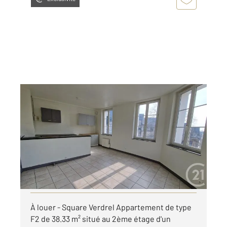
ROUEN 76
2
38,33 m
, 2 pièces
Ref : 8257
Appartement F2 à louer
619 €
par mois charges comprises
Visiter le site dédié
À louer - Square Verdrel Appartement de type
F2 de 38.33 m² situé au 2ème étage d'un