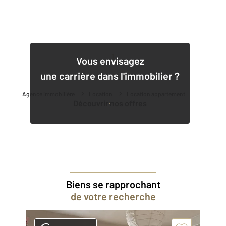
1
Vous envisagez
une carrière dans l'immobilier ?
Agence immobilière
Location
Location appartement
Découvrir nos offres
Biens se rapprochant
de votre recherche