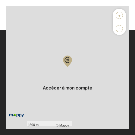
+
-
Parlons de vous, parlons biens
Votre compte :
Accéder à mon compte
500 m
©
Mappy