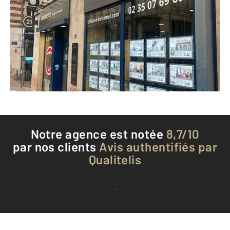
57 rue Jeanne d'Arc
ROUEN - 76000
Envoyer un message
Téléphoner à l'agence
Notre agence est notée
8,7/10
par nos clients
Avis authentifiés par
Qualitelis
Voir tous les avis clients