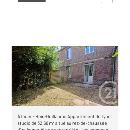
BOIS GUILLAUME 76
2
32,68 m
, 1 pièce
Ref : 8242
Appartement F1 à louer
552 €
par mois charges comprises
Visiter le site dédié
À louer - Bois-Guillaume Appartement de type
studio de 32.68 m² situé au rez-de-chaussée
d'un immeuble en copropriété. Il se compose