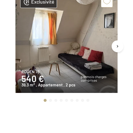
Exclusivité
ROUEN 76
RO
540 €
4
par mois charges
comprises
2
39,3 m
, Appartement
, 2 pcs
32