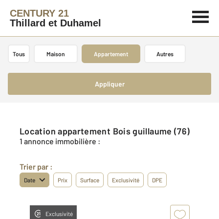
CENTURY 21
Thillard et Duhamel
Tous
Maison
Appartement
Autres
Appliquer
Location appartement Bois guillaume (76)
1 annonce immobilière :
Trier par :
Date
Prix
Surface
Exclusivité
DPE
Exclusivité